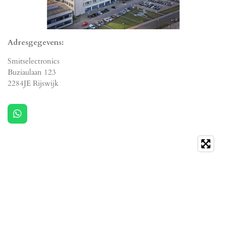
Adresgegevens:
Smitselectronics
Buziaulaan 123
2284JE Rijswijk
W
h
a
t
s
A
p
p