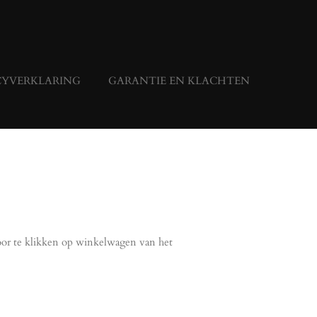
CYVERKLARING
GARANTIE EN KLACHTEN
door te klikken op winkelwagen van het