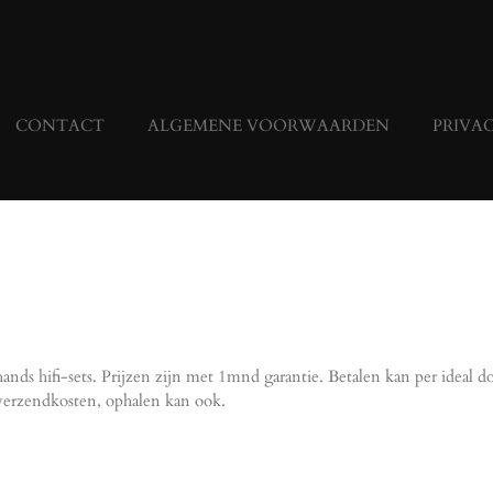
CONTACT
ALGEMENE VOORWAARDEN
PRIVA
nds hifi-sets. Prijzen zijn met 1mnd garantie.
Betalen kan per ideal 
 verzendkosten, ophalen kan ook.